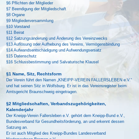
§6 Pflichten der Mitglieder
§7 Beendigung der Mitgliedschaft
§8 Organe
§9 Mitgliederversammlung
§10 Vorstand
§11 Beirat
§12 Satzungsänderung und Änderung des Vereinzwecks
§13 Auflösung oder Aufhebung des Vereins, Vermögensbindung
§14 Aufwandsentschädigung und Aufwendungsersatz
§15 Datenschutz
§16 Schlussbestimmung und Salvaturische Klausel
§1 Name, Sitz, Rechtsform
Der Verein führt den Namen „KNEIPP-VEREIN FALLERSLEBEN e.V.“
und hat seinen Sitz in Wolfsburg. Er ist in das Vereinsregister beim
Amtsgericht Braunschweig eingetragen.
§2 Mitgliedschaften, Verbandszugehörigkeiten,
Kalenderjahr
Der Kneipp-Verein Fallersleben e.V. gehört dem Kneipp-Bund e.V.,
Bundesverband für Gesundheitsförderung, an und erkennt dessen
Satzung an.
Er ist auch Mitglied des Kneipp-Bundes Landesverband