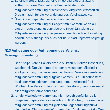
Zu einem Beschluss, der eine Änderung dieser Satzung
enthält, ist eine Mehrheit von Dreiviertel der in der
Mitgliederversammlung erschienenen Mitglieder erforderlich.
Dies gilt auch für die Veränderung des Vereinszwecks.
Über Änderungen der Satzung kann in der
Mitgliederversammlung nur abgestimmt werden, wenn auf
diesen Tagesordnungspunkt bereits in der Einladung zur
Mitgliederversammlung hingewiesen wurde und der Einladung
sowohl der bisherige als auch der neue Satzungstext beigefügt
wurden.
§13 Auflösung oder Aufhebung des Vereins,
Vermögensbindung
Der Kneipp-Verein Fallersleben e.V. kann nur durch Beschluss,
welcher mit Dreiviertelmehrheit der anwesenden Mitglieder
erfolgen muss, in einer eigens zu diesem Zweck einberufenen
Mitgliederversammlung aufgelöst werden. Die Einladungsfrist
zu dieser Mitgliederversammlung beträgt zwingend fünf
Wochen. Die Versammlung ist beschlussfähig, wenn dreiviertel
aller Mitglieder anwesend sind.
Ist die Mitgliederversammlung nicht beschlussfähig, so ist
umgehend, spätestens innerhalb von 8 Wochen, zu einer neuen
Mitgliederversammlung mit gleichem Tagesordnungspunkt
einzuladen. Diese beschließt dann ohne Rücksicht auf die Zahl