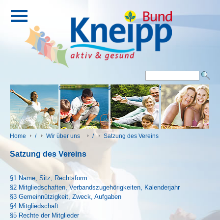
Eingang
Kontakt
Impressum
Downloads
Home
/
Wir über uns
/
Satzung des Vereins
Satzung des Vereins
§1 Name, Sitz, Rechtsform
§2 Mitgliedschaften, Verbandszugehörigkeiten, Kalenderjahr
§3 Gemeinnützigkeit, Zweck, Aufgaben
§4 Mitgliedschaft
§5 Rechte der Mitglieder